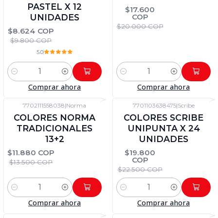
PASTEL X 12
$17.600
COP
UNIDADES
$20.000 COP
$8.624 COP
$9.800 COP
5.0
Cantidad
Cantidad
Comprar ahora
Comprar ahora
7702111558038
|
Norma
7701103638475
|
Scribe
-12%
DTO
-12%
DTO
COLORES NORMA
COLORES SCRIBE
TRADICIONALES
UNIPUNTA X 24
13+2
UNIDADES
$11.880 COP
$19.800
COP
$13.500 COP
$22.500 COP
Cantidad
Cantidad
Comprar ahora
Comprar ahora