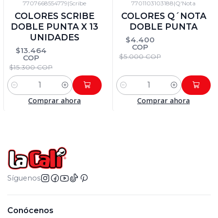
7707668554779
|
Scribe
7701103103188
|
Q'Nota
-12%
DTO
-12%
DTO
COLORES SCRIBE
COLORES Q´NOTA
DOBLE PUNTA X 13
DOBLE PUNTA
UNIDADES
$4.400
COP
$13.464
$5.000 COP
COP
$15.300 COP
Cantidad
Cantidad
Comprar ahora
Comprar ahora
Síguenos
Conócenos