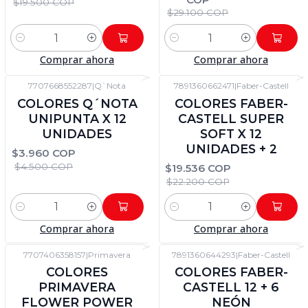
$19.500 COP
$29.100 COP
Cantidad
Cantidad
Comprar ahora
Comprar ahora
7707668552287
|
Q`Nota
7891360662471
|
Faber-Castell
-12%
DTO
-12%
DTO
COLORES Q´NOTA
COLORES FABER-
UNIPUNTA X 12
CASTELL SUPER
UNIDADES
SOFT X 12
UNIDADES + 2
$3.960 COP
$4.500 COP
$19.536 COP
$22.200 COP
Cantidad
Cantidad
Comprar ahora
Comprar ahora
7707406358157
|
Primavera
7891360644293
|
Faber-Castell
-12%
DTO
-12%
DTO
COLORES
COLORES FABER-
PRIMAVERA
CASTELL 12 + 6
FLOWER POWER
NEÓN