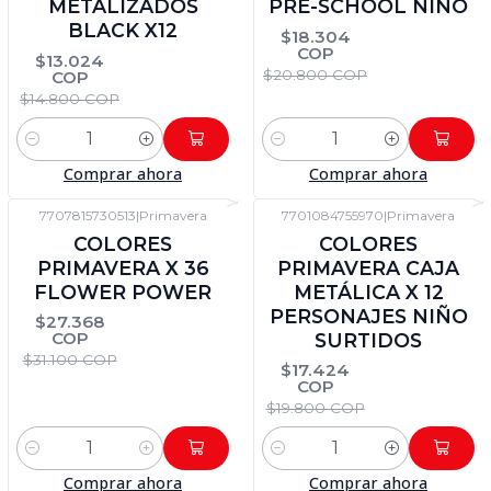
METALIZADOS
PRE-SCHOOL NIÑO
BLACK X12
$18.304
COP
$13.024
$20.800 COP
COP
$14.800 COP
Cantidad
Cantidad
Comprar ahora
Comprar ahora
7707815730513
|
Primavera
7701084755970
|
Primavera
-12%
DTO
-12%
DTO
COLORES
COLORES
PRIMAVERA X 36
PRIMAVERA CAJA
FLOWER POWER
METÁLICA X 12
PERSONAJES NIÑO
$27.368
COP
SURTIDOS
$31.100 COP
$17.424
COP
$19.800 COP
Cantidad
Cantidad
Comprar ahora
Comprar ahora