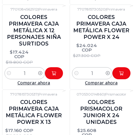
7701084562912
|
Primavera
7707815730520
|
Primavera
-12%
DTO
-12%
DTO
COLORES
COLORES
PRIMAVERA CAJA
PRIMAVERA CAJA
METÁLICA X 12
METÁLICA FLOWER
PERSONAJES NIÑA
POWER X 24
SURTIDOS
$24.024
COP
$17.424
$27.300 COP
COP
$19.800 COP
Cantidad
Cantidad
Comprar ahora
Comprar ahora
7707815730537
|
Primavera
070530014860
|
Prismacolor
-12%
DTO
-12%
DTO
COLORES
COLORES
PRIMAVERA CAJA
PRISMACOLOR
METÁLICA FLOWER
JUNIOR X 24
POWER X 13
UNIDADES
$17.160 COP
$25.608
COP