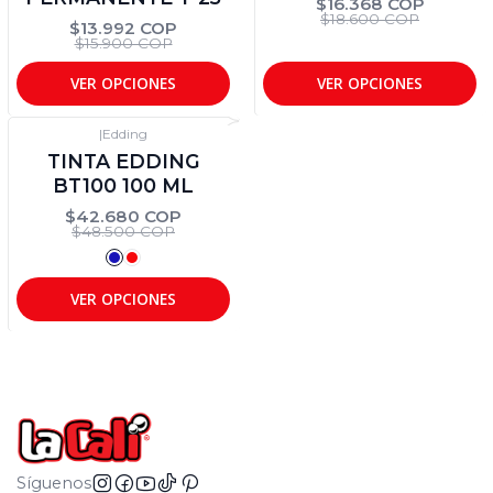
$16.368 COP
$18.600 COP
$13.992 COP
$15.900 COP
VER OPCIONES
VER OPCIONES
|
Edding
-12%
DTO
TINTA EDDING
BT100 100 ML
$42.680 COP
$48.500 COP
VER OPCIONES
Síguenos