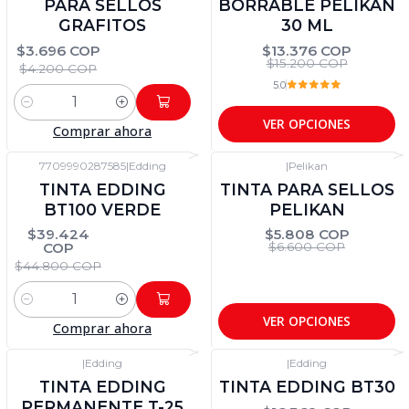
PARA SELLOS
BORRABLE PELIKAN
GRAFITOS
30 ML
$3.696 COP
$13.376 COP
$15.200 COP
$4.200 COP
5.0
Cantidad
VER OPCIONES
Comprar ahora
7709990287585
|
Edding
|
Pelikan
-12%
DTO
-12%
DTO
TINTA EDDING
TINTA PARA SELLOS
BT100 VERDE
PELIKAN
$39.424
$5.808 COP
COP
$6.600 COP
$44.800 COP
Cantidad
VER OPCIONES
Comprar ahora
|
Edding
|
Edding
-12%
DTO
-12%
DTO
TINTA EDDING
TINTA EDDING BT30
PERMANENTE T-25