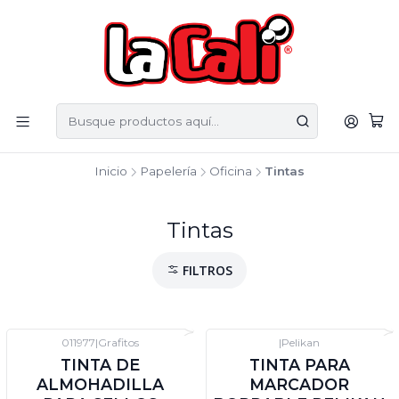
Inicio
Papelería
Oficina
Tintas
Tintas
FILTROS
011977
|
Grafitos
|
Pelikan
-12%
DTO
-12%
DTO
TINTA DE
TINTA PARA
ALMOHADILLA
MARCADOR