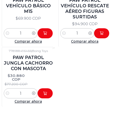
PAW PATROL
PAW PATROL
VEHÍCULO BÁSICO
VEHÍCULO RESCATE
M15
AÉREO FIGURAS
SURTIDAS
$69.900 COP
$94.900 COP
Cantidad
Cantidad
Comprar ahora
Comprar ahora
778988496466
|
Boing Toys
-60%
DTO
PAW PATROL
JUNGLA CACHORRO
CON MASCOTA
$30.880
COP
$77.200 COP
Cantidad
Comprar ahora