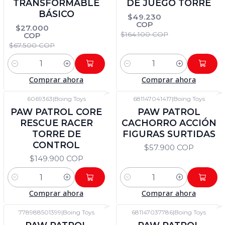
TRANSFORMABLE
DE JUEGO TORRE
BÁSICO
$49.230
COP
$27.000
$164.100 COP
COP
$67.500 COP
Cantidad
Cantidad
Comprar ahora
Comprar ahora
6069363
|
Boing Toys
681147041417
|
Boing Toys
PAW PATROL CORE
PAW PATROL
RESCUE RACER
CACHORRO ACCIÓN
TORRE DE
FIGURAS SURTIDAS
CONTROL
$57.900 COP
$149.900 COP
Cantidad
Cantidad
Comprar ahora
Comprar ahora
778988501399
|
Boing Toys
681147037786
|
Boing Toys