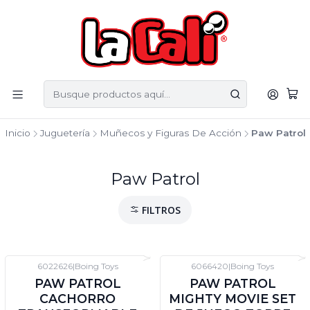
Inicio
Juguetería
Muñecos y Figuras De Acción
Paw Patrol
Paw Patrol
FILTROS
6022626
|
Boing Toys
6066420
|
Boing Toys
-60%
DTO
-70%
DTO
PAW PATROL
PAW PATROL
CACHORRO
MIGHTY MOVIE SET