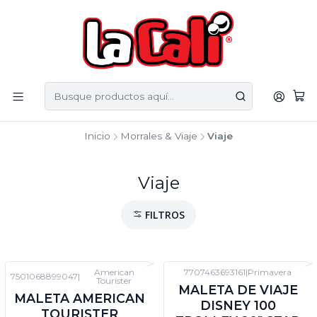
Inicio
Morrales & Viaje
Viaje
Viaje
FILTROS
American
7707463693161
|
Primavera
7501068899047
|
Tourister
MALETA DE VIAJE
MALETA AMERICAN
DISNEY 100
TOURISTER