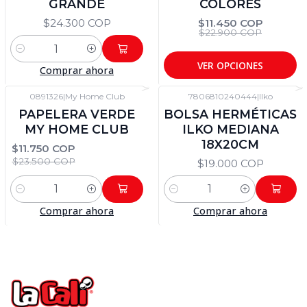
GRANDE
COLORES
$24.300 COP
$11.450 COP
$22.900 COP
Cantidad
VER OPCIONES
Comprar ahora
0891326
|
My Home Club
7806810240444
|
Ilko
-50%
DTO
PAPELERA VERDE
BOLSA HERMÉTICAS
MY HOME CLUB
ILKO MEDIANA
18X20CM
$11.750 COP
$23.500 COP
$19.000 COP
Cantidad
Cantidad
Comprar ahora
Comprar ahora