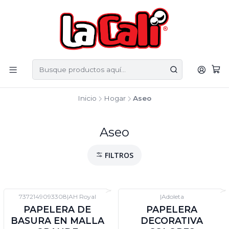
Inicio
Hogar
Aseo
Aseo
FILTROS
7372149093308
|
AH Royal
|
Adoleta
-50%
DTO
PAPELERA DE
PAPELERA
BASURA EN MALLA
DECORATIVA