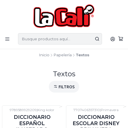
Inicio
Papelería
Textos
Textos
FILTROS
9789589929209
|
King kolor
7707406357310
|
Primavera
-12%
DTO
-12%
DTO
DICCIONARIO
DICCIONARIO
ESPAÑOL
ESCOLAR DISNEY