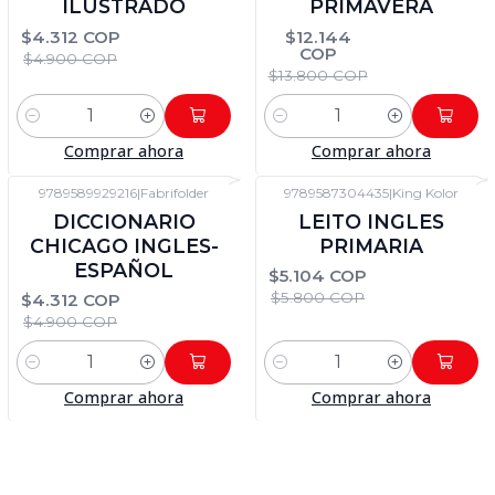
ILUSTRADO
PRIMAVERA
$4.312 COP
$12.144
COP
$4.900 COP
$13.800 COP
Cantidad
Cantidad
Comprar ahora
Comprar ahora
9789589929216
|
Fabrifolder
9789587304435
|
King Kolor
-12%
DTO
-12%
DTO
DICCIONARIO
LEITO INGLES
CHICAGO INGLES-
PRIMARIA
ESPAÑOL
$5.104 COP
$5.800 COP
$4.312 COP
$4.900 COP
Cantidad
Cantidad
Comprar ahora
Comprar ahora