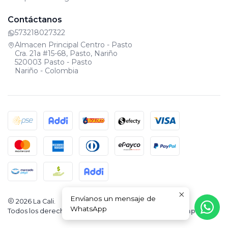
Contáctanos
573218027322
Almacen Principal Centro - Pasto
Cra. 21a #15-68, Pasto, Nariño
520003 Pasto - Pasto
Nariño - Colombia
Envíanos un mensaje de
2026 La Cali.
WhatsApp
Todos los derechos reservados.
Desarrollado por Jumpseller
.