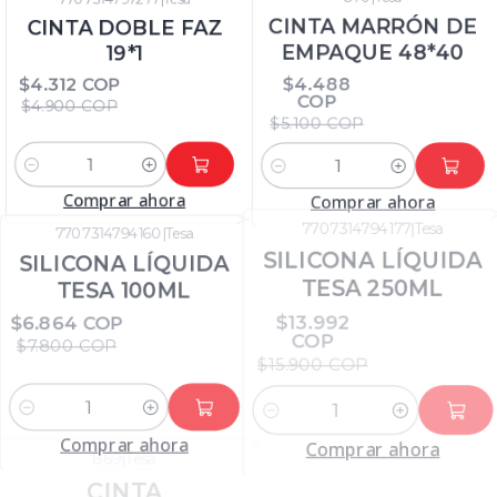
7707314797277
|
Tesa
870
|
Tesa
-12%
DTO
-12%
DTO
CINTA DOBLE FAZ
CINTA MARRÓN DE
19*1
EMPAQUE 48*40
$4.312 COP
$4.488
COP
$4.900 COP
$5.100 COP
Cantidad
Cantidad
Comprar ahora
Comprar ahora
7707314794160
|
Tesa
7707314794177
|
Tesa
-12%
DTO
-12%
DTO
SILICONA LÍQUIDA
SILICONA LÍQUIDA
TESA 100ML
TESA 250ML
$6.864 COP
$13.992
COP
$7.800 COP
$15.900 COP
Cantidad
Cantidad
Comprar ahora
Comprar ahora
869
|
Tesa
871
|
Tesa
-12%
DTO
-12%
DTO