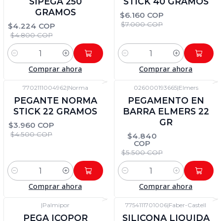
SIPEGA 250
STICK 40 GRAMOS
GRAMOS
$6.160 COP
$7.000 COP
$4.224 COP
$4.800 COP
Cantidad
Cantidad
Comprar ahora
Comprar ahora
7702111004962
|
Norma
026000193665
|
Elmers
-12%
DTO
-12%
DTO
PEGANTE NORMA
PEGAMENTO EN
STICK 22 GRAMOS
BARRA ELMERS 22
GR
$3.960 COP
$4.500 COP
$4.840
COP
$5.500 COP
Cantidad
Cantidad
Comprar ahora
Comprar ahora
|
Palmipor
7754111701006
|
Faber-Castell
-12%
DTO
-12%
DTO
PEGA ICOPOR
SILICONA LIQUIDA