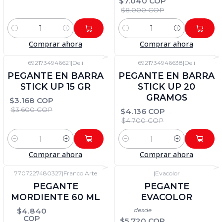
$7.040 COP
$8.000 COP
Cantidad
Cantidad
Comprar ahora
Comprar ahora
6921734946621
|
Deli
6921734946638
|
Deli
-12%
DTO
-12%
DTO
PEGANTE EN BARRA
PEGANTE EN BARRA
STICK UP 15 GR
STICK UP 20
GRAMOS
$3.168 COP
$3.600 COP
$4.136 COP
$4.700 COP
Cantidad
Cantidad
Comprar ahora
Comprar ahora
7707227480327
|
Franco Arte
|
Evacolor
-12%
DTO
-12%
DTO
PEGANTE
PEGANTE
MORDIENTE 60 ML
EVACOLOR
$4.840
desde
COP
$5.720 COP