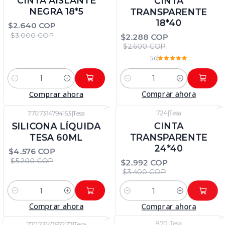
CINTA AISLANTE
CINTA
NEGRA 18*5
TRANSPARENTE
18*40
$2.640 COP
$3.000 COP
$2.288 COP
$2.600 COP
5.0
Cantidad
Cantidad
Comprar ahora
Comprar ahora
7707314794153
|
Tesa
724
|
Tesa
-12%
DTO
-12%
DTO
SILICONA LÍQUIDA
CINTA
TESA 60ML
TRANSPARENTE
24*40
$4.576 COP
$5.200 COP
$2.992 COP
$3.400 COP
Cantidad
Cantidad
Comprar ahora
Comprar ahora