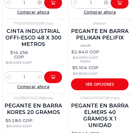
Cantidad
Cantidad
Comprar ahora
Comprar ahora
7709517115971
|
Offi-Esco
|
Pelikan
-12%
DTO
-12%
DTO
CINTA INDUSTRIAL
PEGANTE EN BARRA
OFFI-ESCO 48 X 300
PELIKAN PELIFIX
METROS
desde
$2.640 COP
$14.256
COP
$3.000 COP
hasta
$16.200 COP
$5.104 COP
$5.800 COP
Cantidad
VER OPCIONES
Comprar ahora
9023800122025
|
Kores
026000193672
|
Elmers
-12%
DTO
-12%
DTO
PEGANTE EN BARRA
PEGANTE EN BARRA
KORES 20 GRAMOS
ELMERS 40
GRAMOS X 1
$5.280 COP
UNIDAD
$6.000 COP