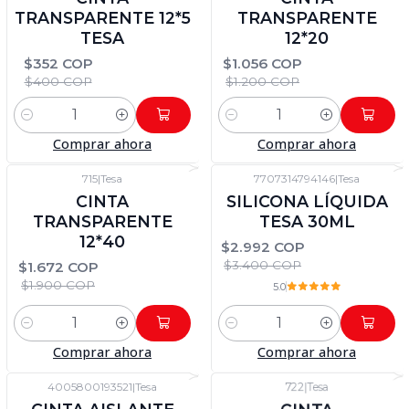
TRANSPARENTE 12*5
TRANSPARENTE
TESA
12*20
$352 COP
$1.056 COP
$400 COP
$1.200 COP
Cantidad
Cantidad
Comprar ahora
Comprar ahora
715
|
Tesa
7707314794146
|
Tesa
-12%
DTO
-12%
DTO
CINTA
SILICONA LÍQUIDA
TRANSPARENTE
TESA 30ML
12*40
$2.992 COP
$3.400 COP
$1.672 COP
$1.900 COP
5.0
Cantidad
Cantidad
Comprar ahora
Comprar ahora
4005800193521
|
Tesa
722
|
Tesa
-12%
DTO
-12%
DTO