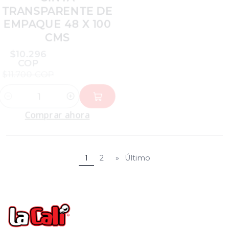
CINTA
CINTA
TRANSPARENTE DE
TRANSPARENTE DE
EMPAQUE 48 X 100
EMPAQUE 48 CM X
CMS
200 MTRS
$10.296
$17.512 COP
COP
$19.900 COP
$11.700 COP
Cantidad
Cantidad
Comprar ahora
Comprar ahora
1
2
»
Último