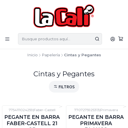
Inicio
Papelería
Cintas y Pegantes
Cintas y Pegantes
FILTROS
7754111024259
|
Faber-Castell
7707275925313
|
Primavera
-12%
DTO
-12%
DTO
PEGANTE EN BARRA
PEGANTE EN BARRA
FABER-CASTELL 21
PRIMAVERA