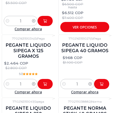
$5.500 COP
$6.500 COP
hasta
$6.512 COP
$7.400 COP
Cantidad
VER OPCIONES
Comprar ahora
7702163151034
|
SiPega
7702163151027
|
SiPega
-12%
DTO
-12%
DTO
PEGANTE LIQUIDO
PEGANTE LIQUIDO
SIPEGA X 125
SIPEGA 40 GRAMOS
GRAMOS
$968 COP
$1.100 COP
$2.464 COP
$2.800 COP
5.0
Cantidad
Cantidad
Comprar ahora
Comprar ahora
7702163151041
|
Sipega
7702111038882
|
Norma
-12%
DTO
-12%
DTO
PEGANTE LIQUIDO
PEGANTE NORMA