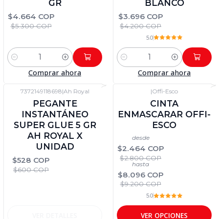
GR
BLANCO
$4.664 COP
$3.696 COP
$5.300 COP
$4.200 COP
5.0
Cantidad
Cantidad
Comprar ahora
Comprar ahora
7372149118698
|
Ah Royal
|
Offi-Esco
-12%
DTO
-12%
DTO
PEGANTE
CINTA
No disponible
INSTANTÁNEO
ENMASCARAR OFFI-
SUPER GLUE 5 GR
ESCO
AH ROYAL X
desde
UNIDAD
$2.464 COP
$2.800 COP
$528 COP
hasta
$600 COP
$8.096 COP
$9.200 COP
5.0
VER DETALLES
VER OPCIONES