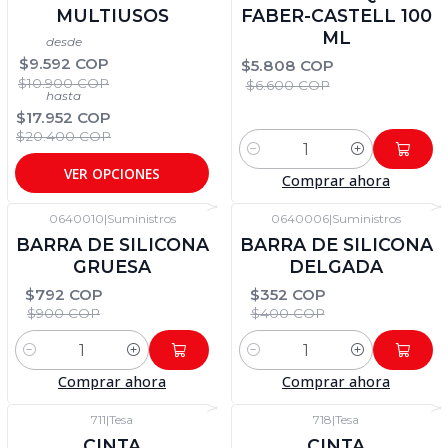
MULTIUSOS
FABER-CASTELL 100
ML
desde
$9.592 COP
$5.808 COP
$10.900 COP
$6.600 COP
hasta
$17.952 COP
$20.400 COP
Cantidad
VER OPCIONES
Comprar ahora
0640010
|
Suministros
0640006
|
Suministros
-12%
DTO
-12%
DTO
BARRA DE SILICONA
BARRA DE SILICONA
GRUESA
DELGADA
$792 COP
$352 COP
$900 COP
$400 COP
Cantidad
Cantidad
Comprar ahora
Comprar ahora
711
|
Tesa
718
|
Tesa
-12%
DTO
-12%
DTO
CINTA
CINTA