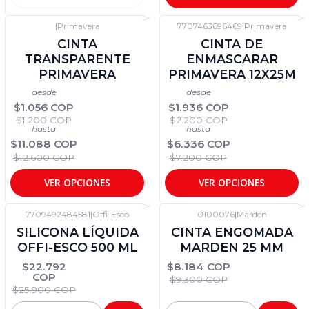
|
Primavera
7707463696469
|
Primavera
-12%
DTO
-12%
DTO
CINTA
CINTA DE
TRANSPARENTE
ENMASCARAR
PRIMAVERA
PRIMAVERA 12X25M
desde
desde
$1.056 COP
$1.936 COP
$1.200 COP
$2.200 COP
hasta
hasta
$11.088 COP
$6.336 COP
$12.600 COP
$7.200 COP
VER OPCIONES
VER OPCIONES
7709492484581
|
Offi-Esco
0100076
|
Marden
-12%
DTO
-12%
DTO
SILICONA LÍQUIDA
CINTA ENGOMADA
OFFI-ESCO 500 ML
MARDEN 25 MM
$22.792
$8.184 COP
COP
$9.300 COP
$25.900 COP