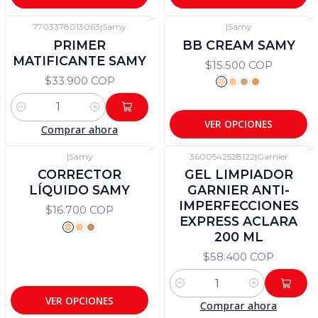
7703378013063
|
Samy
|
Samy
PRIMER
BB CREAM SAMY
MATIFICANTE SAMY
$15.500 COP
$33.900 COP
Cantidad
VER OPCIONES
Comprar ahora
|
Samy
3600542528122
|
Garnier
CORRECTOR
GEL LIMPIADOR
LÍQUIDO SAMY
GARNIER ANTI-
IMPERFECCIONES
$16.700 COP
EXPRESS ACLARA
200 ML
$58.400 COP
Cantidad
VER OPCIONES
Comprar ahora