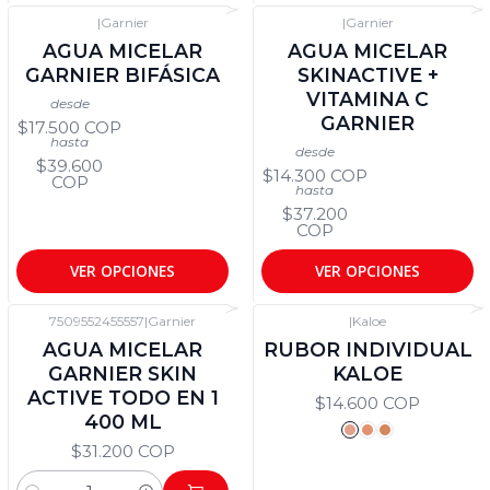
|
Garnier
|
Garnier
AGUA MICELAR
AGUA MICELAR
GARNIER BIFÁSICA
SKINACTIVE +
VITAMINA C
desde
GARNIER
$17.500 COP
hasta
desde
$39.600
$14.300 COP
COP
hasta
$37.200
COP
VER OPCIONES
VER OPCIONES
7509552455557
|
Garnier
|
Kaloe
AGUA MICELAR
RUBOR INDIVIDUAL
GARNIER SKIN
KALOE
ACTIVE TODO EN 1
$14.600 COP
400 ML
$31.200 COP