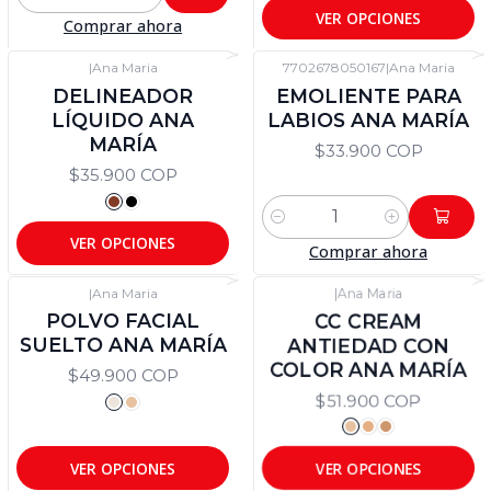
Cantidad
VER OPCIONES
Comprar ahora
|
Ana Maria
7702678050167
|
Ana Maria
DELINEADOR
EMOLIENTE PARA
LÍQUIDO ANA
LABIOS ANA MARÍA
MARÍA
$33.900 COP
$35.900 COP
Cantidad
VER OPCIONES
Comprar ahora
|
Ana Maria
|
Ana Maria
POLVO FACIAL
CC CREAM
SUELTO ANA MARÍA
ANTIEDAD CON
COLOR ANA MARÍA
$49.900 COP
$51.900 COP
VER OPCIONES
VER OPCIONES