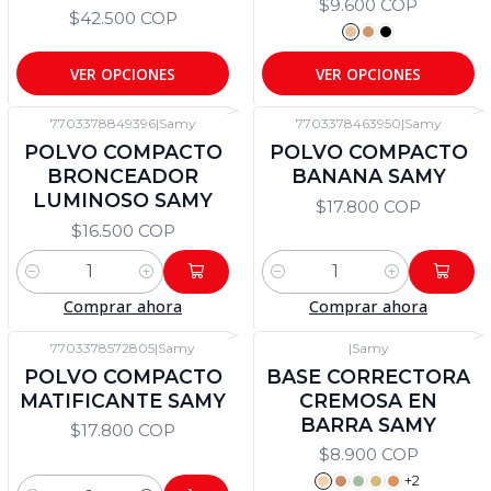
$9.600 COP
$42.500 COP
VER OPCIONES
VER OPCIONES
7703378849396
|
Samy
7703378463950
|
Samy
POLVO COMPACTO
POLVO COMPACTO
BRONCEADOR
BANANA SAMY
LUMINOSO SAMY
$17.800 COP
$16.500 COP
Cantidad
Cantidad
Comprar ahora
Comprar ahora
7703378572805
|
Samy
|
Samy
POLVO COMPACTO
BASE CORRECTORA
MATIFICANTE SAMY
CREMOSA EN
BARRA SAMY
$17.800 COP
$8.900 COP
+2