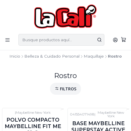
Inicio
Belleza & Cuidado Personal
Maquillaje
Rostro
Rostro
FILTROS
|
Maybelline New York
Maybelline New
041554071498
|
York
POLVO COMPACTO
BASE MAYBELLINE
MAYBELLINE FIT ME
SUPERSTAY ACTIVE