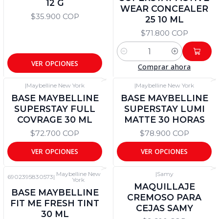
12 G
WEAR CONCEALER
$35.900 COP
25 10 ML
$71.800 COP
Cantidad
VER OPCIONES
Comprar ahora
|
Maybelline New York
|
Maybelline New York
BASE MAYBELLINE
BASE MAYBELLINE
SUPERSTAY FULL
SUPERSTAY LUMI
COVRAGE 30 ML
MATTE 30 HORAS
$72.700 COP
$78.900 COP
VER OPCIONES
VER OPCIONES
Maybelline New
|
Samy
6902395830573
|
York
MAQUILLAJE
BASE MAYBELLINE
CREMOSO PARA
FIT ME FRESH TINT
CEJAS SAMY
30 ML