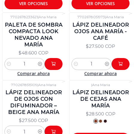
VER OPCIONES
VER OPCIONES
7702678233621
|
Ana Maria
7702678051973
|
Ana Maria
PALETA DE SOMBRA
LÁPIZ DELINEADOR
COMPACTA LOOK
OJOS ANA MARÍA -
NEVADO ANA
CAFÉ
MARÍA
$27.500 COP
$48.600 COP
Cantidad
Cantidad
Comprar ahora
Comprar ahora
7702678515109
|
Ana Maria
|
Ana Maria
LÁPIZ DELINEADOR
LÁPIZ DELINEADOR
DE OJOS CON
DE CEJAS ANA
DIFUMINADOR –
MARÍA
BEIGE ANA MARÍA
$28.500 COP
$27.500 COP