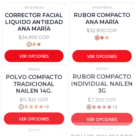
|
Ana Maria
|
Ana Maria
CORRECTOR FACIAL
RUBOR COMPACTO
LIQUIDO ANTIEDAD
ANA MARÍA
ANA MARÍA
$32.900 COP
$34.900 COP
VER OPCIONES
VER OPCIONES
|
Nailen
|
Nailen
POLVO COMPACTO
RUBOR COMPACTO
TRADICIONAL
INDIVIDUAL NAILEN
NAILEN 14G.
3G
$11.300 COP
$7.300 COP
+2
+2
VER OPCIONES
VER OPCIONES
|
Nailen
|
Ana Maria