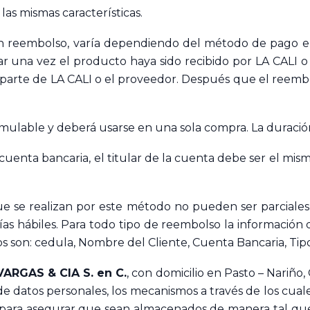
las mismas características.
 reembolso, varía dependiendo del método de pago ele
 una vez el producto haya sido recibido por LA CALI o e
parte de LA CALI o el proveedor. Después que el reembo
mulable y deberá usarse en una sola compra. La duración
a cuenta bancaria, el titular de la cuenta debe ser el mi
e se realizan por este método no pueden ser parciales,
 hábiles. Para todo tipo de reembolso la información de
s son: cedula, Nombre del Cliente, Cuenta Bancaria, Tip
ARGAS & CIA S. en C.
, con domicilio en Pasto – Nariño
de datos personales, los mecanismos a través de los cual
para asegurar que sean almacenados de manera tal que 