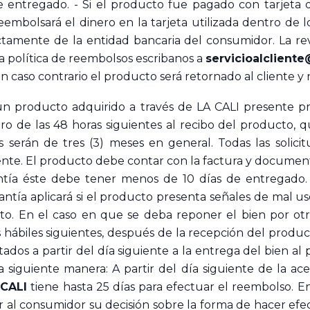
e entregado. - Si el producto fue pagado con tarjeta 
reembolsará el dinero en la tarjeta utilizada dentro de
tamente de la entidad bancaria del consumidor. La rev
a política de reembolsos escribanos a
servicioalcliente
 En caso contrario el producto será retornado al cliente 
n producto adquirido a través de LA CALI presente p
tro de las 48 horas siguientes al recibo del producto, 
s serán de tres (3) meses en general. Todas las solici
gente. El producto debe contar con la factura y documen
tía éste debe tener menos de 10 días de entregado.
arantía aplicará si el producto presenta señales de mal u
o. En el caso en que se deba reponer el bien por otro
s hábiles siguientes, después de la recepción del produc
ntados a partir del día siguiente a la entrega del bien 
la siguiente manera: A partir del día siguiente de la a
 CALI
tiene hasta 25 días para efectuar el reembolso. En
 al consumidor su decisión sobre la forma de hacer efect