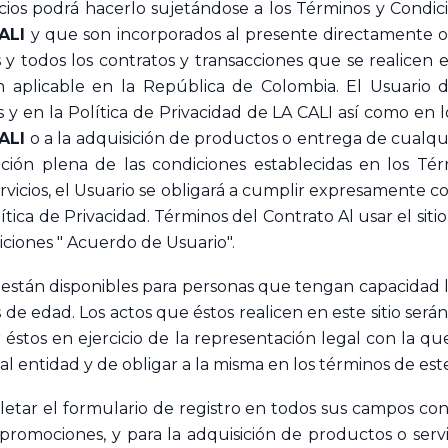
rvicios podrá hacerlo sujetándose a los Términos y Condic
ALI
y que son incorporados al presente directamente o
tas y todos los contratos y transacciones que se realicen
ión aplicable en la República de Colombia. El Usuario 
s y en la Política de Privacidad de LA CALI así como e
ALI
o a la adquisición de productos o entrega de cualquie
tación plena de las condiciones establecidas en los Té
s servicios, el Usuario se obligará a cumplir expresament
tica de Privacidad. Términos del Contrato Al usar el siti
iciones " Acuerdo de Usuario".
 están disponibles para personas que tengan capacidad leg
e edad. Los actos que éstos realicen en este sitio serán
r éstos en ejercicio de la representación legal con la
l entidad y de obligar a la misma en los términos de es
etar el formulario de registro en todos sus campos con
 promociones, y para la adquisición de productos o serv