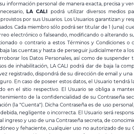
 su información personal de manera exacta, precisa y v
 necesario,
LA CALI
podrá utilizar diversos medios pa
provistos por sus Usuarios. Los Usuarios garantizan y re
sados. Cada miembro sólo podrá ser titular de 1 (una) c
orreo electrónico o falseando, modificando o alterando s
ionado o contrario a estos Términos y Condiciones o c
baja las cuentas y hasta de perseguir judicialmente a los
rroborar los Datos Personales, así como de suspender t
os de inhabilitación, LA CALI podrá dar de baja la co
vez registrado, dispondrá de su dirección de email y un
eguro. En caso de poseer estos datos, el Usuario tendrá 
do en el sitio respectivo. El Usuario se obliga a mant
nimiento de la confidencialidad de su Contraseña secre
mación (la "Cuenta"). Dicha Contraseña es de uso personal
ndebida, negligente o incorrecta. El Usuario será respo
o al ingreso y uso de una Contraseña secreta, de conocim
 idóneo y fehaciente, cualquier uso no autorizado de su 