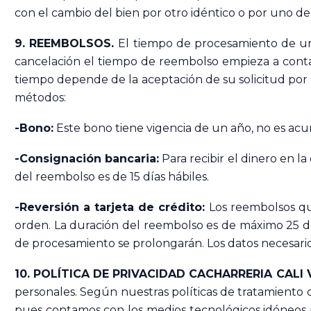
con el cambio del bien por otro idéntico o por uno de 
9. REEMBOLSOS.
El tiempo de procesamiento de un
cancelación el tiempo de reembolso empieza a contar
tiempo depende de la aceptación de su solicitud por 
métodos:
-Bono:
Este bono tiene vigencia de un año, no es acu
-Consignación bancaria:
Para recibir el dinero en l
del reembolso es de 15 días hábiles.
-Reversión a tarjeta de crédito:
Los reembolsos qu
orden. La duración del reembolso es de máximo 25 días
de procesamiento se prolongarán. Los datos necesario
10. POLÍTICA DE PRIVACIDAD CACHARRERIA CALI V
personales. Según nuestras políticas de tratamiento 
pues contamos con los medios tecnológicos idóneos 