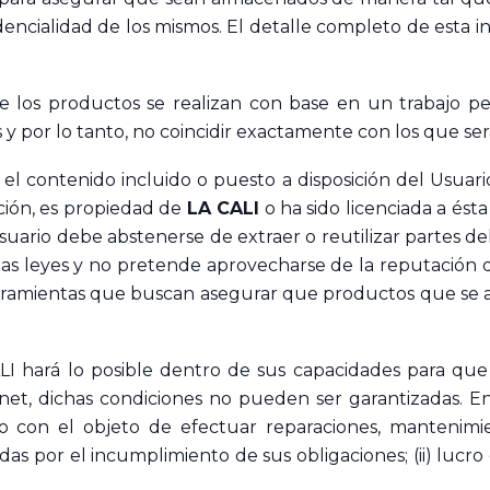
encialidad de los mismos. El detalle completo de esta i
e los productos se realizan con base en un trabajo per
 y por lo tanto, no coincidir exactamente con los que se
el contenido incluido o puesto a disposición del Usuario e
ción, es propiedad de
LA CALI
o ha sido licenciada a ést
l Usuario debe abstenerse de extraer o reutilizar partes 
s leyes y no pretende aprovecharse de la reputación d
erramientas que buscan asegurar que productos que se ad
I hará lo posible dentro de sus capacidades para que la
rnet, dichas condiciones no pueden ser garantizadas. En
 con el objeto de efectuar reparaciones, mantenimie
as por el incumplimiento de sus obligaciones; (ii) lucro 