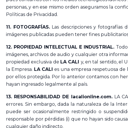
personas, y en ese mismo orden aseguramos la confid
Políticas de Privacidad.
11. FOTOGRAFÍAS.
Las descripciones y fotografías d
imágenes publicadas pueden tener fines publicitarios
12. PROPIEDAD INTELECTUAL E INDUSTRIAL.
Todo 
imágenes, archivos de audio y cualquier otra informa
propiedad exclusiva de
LA CALI
y, en tal sentido, e
la Empresa.
LA CALI
es una empresa respetuosa de la
por ellos protegida. Por lo anterior contamos con h
hayan ingresado legalmente al país.
13. RESPONSABILIDAD DE lacalionline.com.
LA CAL
errores. Sin embargo, dada la naturaleza de la Inte
puede ser ocasionalmente restringido o suspendido
responsable por pérdidas (i) que no hayan sido causad
cualquier daño indirecto.