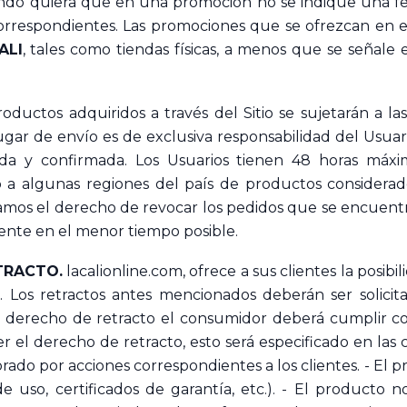
ndo quiera que en una promoción no se indique una fe
correspondientes. Las promociones que se ofrezcan en 
ALI
, tales como tiendas físicas, a menos que se señale
oductos adquiridos a través del Sitio se sujetarán a l
 lugar de envío es de exclusiva responsabilidad del Usuar
a y confirmada. Los Usuarios tienen 48 horas máxima
 a algunas regiones del país de productos considerad
mos el derecho de revocar los pedidos que se encuentren
liente en el menor tiempo posible.
TRACTO.
lacalionline.com, ofrece a sus clientes la posib
 Los retractos antes mencionados deberán ser solicit
r el derecho de retracto el consumidor deberá cumplir
 el derecho de retracto, esto será especificado en las 
orado por acciones correspondientes a los clientes. - El 
 uso, certificados de garantía, etc.). - El producto n