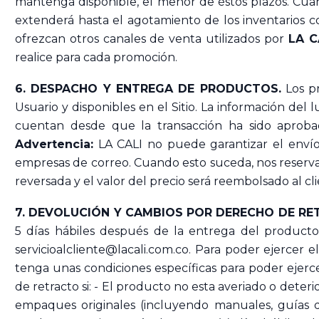
mantenga disponible, el menor de éstos plazos. Cua
extenderá hasta el agotamiento de los inventarios 
ofrezcan otros canales de venta utilizados por
LA C
realice para cada promoción.
6. DESPACHO Y ENTREGA DE PRODUCTOS.
Los pr
Usuario y disponibles en el Sitio. La información del
cuentan desde que la transacción ha sido aprobad
Advertencia:
LA CALI no puede garantizar el envío
empresas de correo. Cuando esto suceda, nos reserva
reversada y el valor del precio será reembolsado al c
7. DEVOLUCIÓN Y CAMBIOS POR DERECHO DE RE
5 días hábiles después de la entrega del producto.
servicioalcliente@lacali.com.co. Para poder ejerce
tenga unas condiciones específicas para poder ejercer
de retracto si: - El producto no esta averiado o deteri
empaques originales (incluyendo manuales, guías de