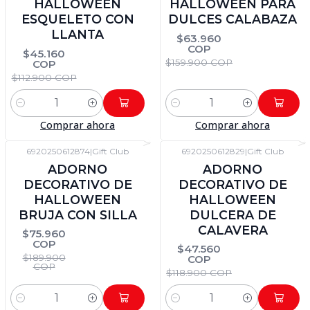
HALLOWEEN
HALLOWEEN PARA
ESQUELETO CON
DULCES CALABAZA
LLANTA
$63.960
COP
$45.160
$159.900 COP
COP
$112.900 COP
Cantidad
Cantidad
Comprar ahora
Comprar ahora
6920250612874
|
Gift Club
6920250612829
|
Gift Club
-60%
DTO
-60%
DTO
ADORNO
ADORNO
DECORATIVO DE
DECORATIVO DE
HALLOWEEN
HALLOWEEN
BRUJA CON SILLA
DULCERA DE
CALAVERA
$75.960
COP
$47.560
$189.900
COP
COP
$118.900 COP
Cantidad
Cantidad