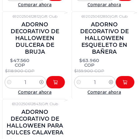
Comprar ahora
Comprar ahora
6920250612812
|
Gift Club
6920250612850
|
Gift Club
-60%
DTO
-60%
DTO
ADORNO
ADORNO
DECORATIVO DE
DECORATIVO DE
HALLOWEEN
HALLOWEEN
DULCERA DE
ESQUELETO EN
BRUJA
BAÑERA
$47.560
$63.960
COP
COP
$118.900 COP
$159.900 COP
Cantidad
Cantidad
Comprar ahora
Comprar ahora
6920250612843
|
Gift Club
-60%
DTO
ADORNO
DECORATIVO DE
HALLOWEEN PARA
DULCES CALAVERA