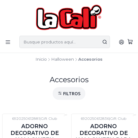
Inicio
Halloween
Accesorios
Accesorios
FILTROS
6920250612881
|
Gift Club
6920250612836
|
Gift Club
-60%
DTO
-60%
DTO
ADORNO
ADORNO
DECORATIVO DE
DECORATIVO DE