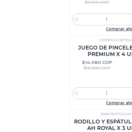
$7.300 COP
Cantidad
Comprar ah
9035810493873
|
A
-12%
DTO
JUEGO DE PINCEL
PREMIUM X 4 
$14.080 COP
$16.000 COP
Cantidad
Comprar ah
6988116477920
|
AH
-12%
DTO
RODILLO Y ESPÁTU
AH ROYAL X 3 