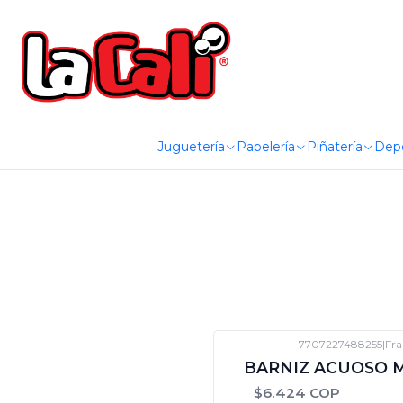
Juguetería
Papelería
Piñatería
Dep
7707227488255
|
Fra
-12%
DTO
BARNIZ ACUOSO M
$6.424 COP