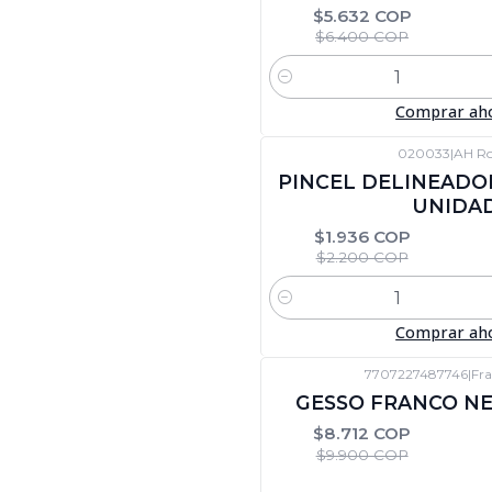
$5.632 COP
$6.400 COP
Cantidad
Comprar ah
020033
|
AH Ro
-12%
DTO
PINCEL DELINEADO
UNIDA
$1.936 COP
$2.200 COP
Cantidad
Comprar ah
7707227487746
|
Fra
-12%
DTO
GESSO FRANCO NE
$8.712 COP
$9.900 COP