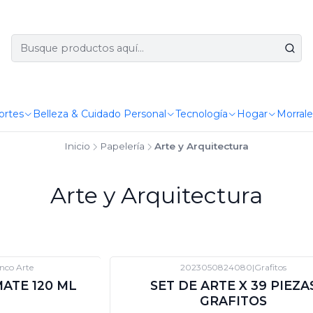
ortes
Belleza & Cuidado Personal
Tecnología
Hogar
Morrale
Inicio
Papelería
Arte y Arquitectura
Arte y Arquitectura
nco Arte
2023050824080
|
Grafitos
-12%
DTO
ATE 120 ML
SET DE ARTE X 39 PIEZA
GRAFITOS