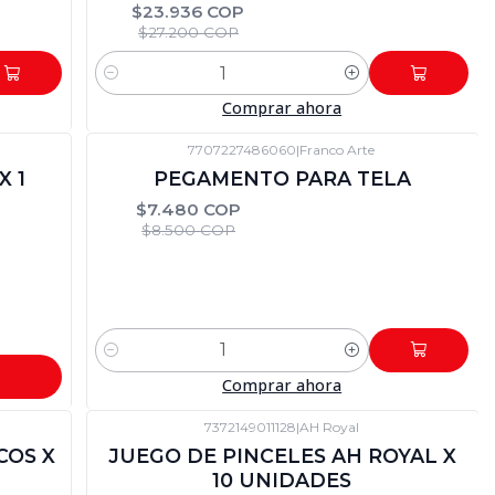
$23.936 COP
$27.200 COP
Cantidad
Comprar ahora
7707227486060
|
Franco Arte
-12%
DTO
X 1
PEGAMENTO PARA TELA
$7.480 COP
$8.500 COP
Cantidad
Comprar ahora
7372149011128
|
AH Royal
-12%
DTO
COS X
JUEGO DE PINCELES AH ROYAL X
10 UNIDADES