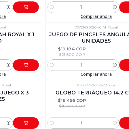
Cantidad
ora
Comprar ahora
oyal
7372149012040
|
Ah Royal
-12%
DTO
H ROYAL X 1
JUEGO DE PINCELES ANGULA
D
UNIDADES
$19.184 COP
$21.800 COP
Cantidad
ora
Comprar ahora
 Royal
8503275003247
|
Globe
-12%
DTO
JUEGO X 3
GLOBO TERRÁQUEO 14.2 
ES
$16.456 COP
$18.700 COP
Cantidad