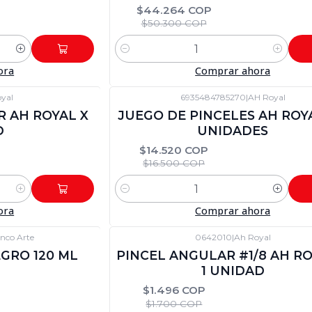
$44.264 COP
$50.300 COP
Cantidad
ora
Comprar ahora
yal
6935484785270
|
AH Royal
-12%
DTO
R AH ROYAL X
JUEGO DE PINCELES AH ROYA
D
UNIDADES
$14.520 COP
$16.500 COP
Cantidad
ora
Comprar ahora
nco Arte
0642010
|
Ah Royal
-12%
DTO
GRO 120 ML
PINCEL ANGULAR #1/8 AH RO
1 UNIDAD
$1.496 COP
$1.700 COP