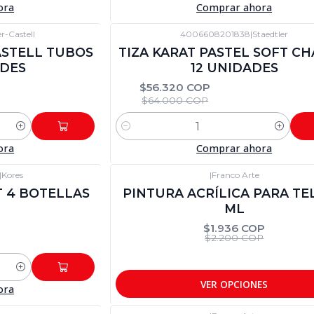
ora
Comprar ahora
r-Castell
4006608201838
|
Staedtler
-12%
DTO
ASTELL TUBOS
TIZA KARAT PASTEL SOFT CH
ADES
12 UNIDADES
$56.320 COP
$64.000 COP
Cantidad
ora
Comprar ahora
|
Kores
|
Franco Arte
-12%
DTO
T 4 BOTELLAS
PINTURA ACRÍLICA PARA TE
ML
$1.936 COP
$2.200 COP
VER OPCIONES
ora