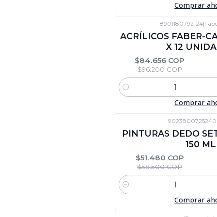
Comprar ah
8901180792124
|
Fabe
-12%
DTO
ACRÍLICOS FABER-C
X 12 UNID
$84.656 COP
$96.200 COP
Cantidad
Comprar ah
9023800725240
-12%
DTO
PINTURAS DEDO SE
150 ML
$51.480 COP
$58.500 COP
Cantidad
Comprar ah