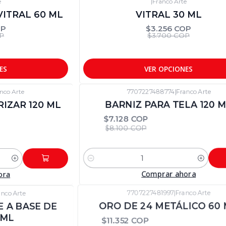
e
|
Franco Arte
-12%
DTO
ITRAL 60 ML
VITRAL 30 ML
OP
$3.256 COP
P
$3.700 COP
ES
VER OPCIONES
nco Arte
7707227488774
|
Franco Arte
-12%
DTO
IZAR 120 ML
BARNIZ PARA TELA 120 
$7.128 COP
$8.100 COP
Cantidad
ora
Comprar ahora
anco Arte
7707227481997
|
Franco Arte
-12%
DTO
 A BASE DE
ORO DE 24 METÁLICO 60 
 ML
$11.352 COP