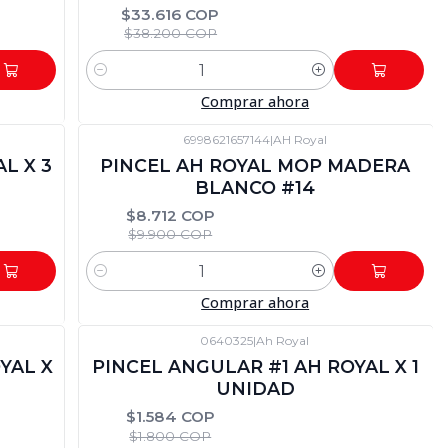
$33.616 COP
$38.200 COP
Cantidad
Comprar ahora
6998621657144
|
AH Royal
-12%
DTO
L X 3
PINCEL AH ROYAL MOP MADERA
BLANCO #14
$8.712 COP
$9.900 COP
Cantidad
Comprar ahora
0640325
|
Ah Royal
-12%
DTO
YAL X
PINCEL ANGULAR #1 AH ROYAL X 1
UNIDAD
$1.584 COP
$1.800 COP