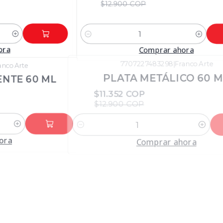
$12.900 COP
Cantidad
ora
Comprar ahora
anco Arte
7707227483298
|
Franco Arte
-12%
DTO
NTE 60 ML
PLATA METÁLICO 60 ML
$11.352 COP
$12.900 COP
Cantidad
ora
Comprar ahora
nco Arte
RO PARA OLEO