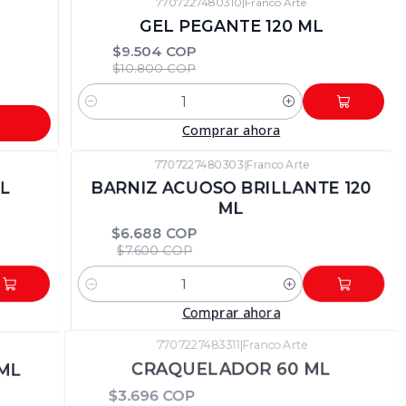
7707227480310
|
Franco Arte
-12%
DTO
GEL PEGANTE 120 ML
$9.504 COP
$10.800 COP
Cantidad
Comprar ahora
7707227480303
|
Franco Arte
-12%
DTO
ML
BARNIZ ACUOSO BRILLANTE 120
ML
$6.688 COP
$7.600 COP
Cantidad
Comprar ahora
7707227483311
|
Franco Arte
-12%
DTO
ML
CRAQUELADOR 60 ML
$3.696 COP