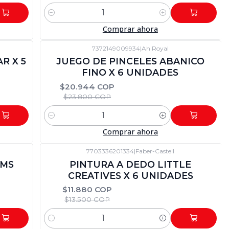
Cantidad
Comprar ahora
7372149009934
|
Ah Royal
-12%
DTO
R X 5
JUEGO DE PINCELES ABANICO
FINO X 6 UNIDADES
$20.944 COP
$23.800 COP
Cantidad
Comprar ahora
7703336201334
|
Faber-Castell
-12%
DTO
CMS
PINTURA A DEDO LITTLE
CREATIVES X 6 UNIDADES
$11.880 COP
$13.500 COP
Cantidad