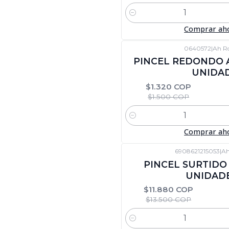
Cantidad
Comprar ah
0640572
|
Ah R
-12%
DTO
PINCEL REDONDO A
UNIDA
$1.320 COP
$1.500 COP
Cantidad
Comprar ah
6908621215053
|
Ah
-12%
DTO
PINCEL SURTIDO 
UNIDAD
$11.880 COP
$13.500 COP
Cantidad