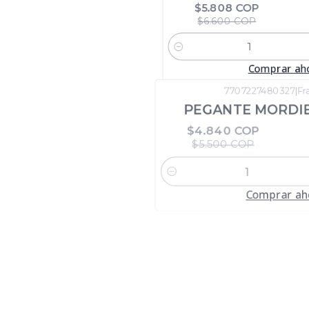
$5.808 COP
$6.600 COP
Cantidad
Comprar ah
7707227480327
|
Fr
-12%
DTO
PEGANTE MORDIE
$4.840 COP
$5.500 COP
Cantidad
Comprar ah
7707227484585
|
Fra
-12%
DTO
DISOLVENTE INOLO
60 ML
$4.312 COP
$4.900 COP