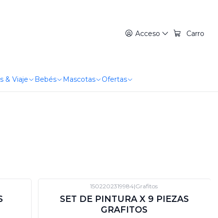
Acceso
Carro
s & Viaje
Bebés
Mascotas
Ofertas
1502202319984
|
Grafitos
-12%
DTO
S
SET DE PINTURA X 9 PIEZAS
GRAFITOS