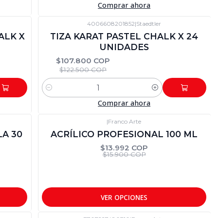
Comprar ahora
4006608201852
|
Staedtler
-12%
DTO
ALK X
TIZA KARAT PASTEL CHALK X 24
UNIDADES
$107.800 COP
$122.500 COP
Cantidad
Comprar ahora
|
Franco Arte
-12%
DTO
LA 30
ACRÍLICO PROFESIONAL 100 ML
$13.992 COP
$15.900 COP
VER OPCIONES