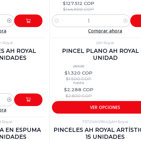
$127.512 COP
$144.900 COP
Cantidad
ora
Comprar ahora
h Royal
|
Ah Royal
-12%
DTO
ES AH ROYAL
PINCEL PLANO AH ROYAL 
UNIDADES
UNIDAD
desde
$1.320 COP
$1.500 COP
hasta
$2.288 COP
$2.600 COP
VER OPCIONES
ora
 Royal
7372149015942
|
AH Royal
-12%
DTO
LA EN ESPUMA
PINCELES AH ROYAL ARTÍSTI
UNIDADES
15 UNIDADES