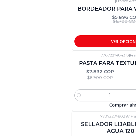
|
Franco Art
-12%
DTO
BORDEADOR PARA V
$5.896 C
$6.700 CO
VER OPCION
7707227484318
|
Fra
-12%
DTO
PASTA PARA TEXTUR
$7.832 COP
$8.900 COP
Cantidad
Comprar ah
7707227480297
|
Fr
-12%
DTO
SELLADOR LIJABLE
AGUA 120