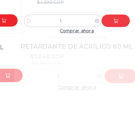
$4.200 COP
Cantidad
Comprar ahora
7707227483328
|
Franco Arte
-12%
DTO
RETARDANTE DE ACRÍLICO 60 ML
$7.040 COP
$8.000 COP
Cantidad
Comprar ahora