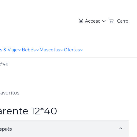
Acceso
Carro
s & Viaje
Bebés
Mascotas
Ofertas
2*40
favoritos
arente 12*40
spués