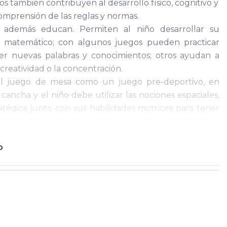
s también contribuyen al desarrollo físico, cognitivo y
 comprensión de las reglas y normas.
además educan. Permiten al niño desarrollar su
y matemático; con algunos juegos pueden practicar
er nuevas palabras y conocimientos; otros ayudan a
creatividad o la concentración.
l juego de mesa como un juego pre-deportivo, en
 cancha y el niño debe utilizar las nociones espaciales,
atégica junto con sus habilidades motrices para tener
el juego. De esta manera, al igual que los deportes
dan a fomentar la salud psicológica.
portante que proporcionan los juegos de mesa a los
O
e condiciones. En un juego de mesa todos los
la misma oportunidad independientemente de sus
.
ms x 3.5 cms