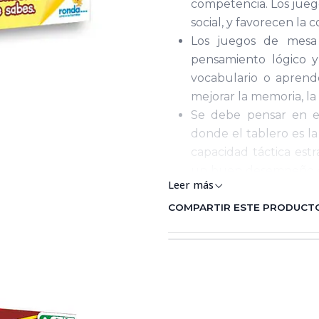
competencia. Los juego
social, y favorecen la
Los juegos de mesa 
pensamiento lógico 
vocabulario o aprend
mejorar la memoria, la 
Se debe pensar en e
donde el tablero es la
capacidad táctica estr
un buen desempeño en 
Leer más
los juegos de mesa ayu
Otro beneficio muy im
COMPARTIR ESTE PRODUCT
niños es la igualdad d
participantes tienen 
habilidades deportivas
Medidas: 34 cms x 20 c