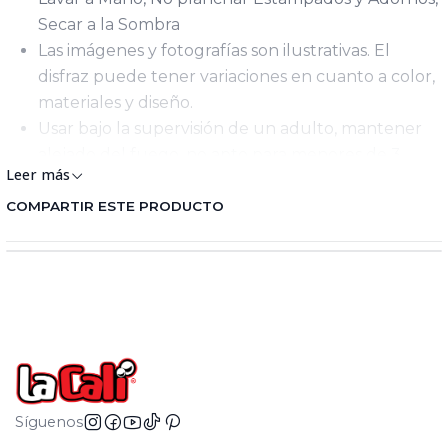
Secar a la Sombra
Las imágenes y fotografías son ilustrativas. El
disfraz puede tener variaciones en cuanto a color,
materiales y diseño.
Usar bajo la supervisión de un adulto, mantener
alejado del fuego, no apto para menores de 3
Leer más
años, peligro de asfixia, puede contener partes
pequeñas.
COMPARTIR ESTE PRODUCTO
Síguenos