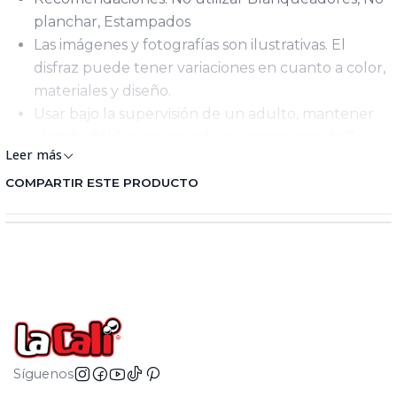
planchar, Estampados
Las imágenes y fotografías son ilustrativas. El
disfraz puede tener variaciones en cuanto a color,
materiales y diseño.
Usar bajo la supervisión de un adulto, mantener
alejado del fuego, no apto para menores de 3
Leer más
años, peligro de asfixia, puede contener partes
pequeñas.
COMPARTIR ESTE PRODUCTO
Síguenos