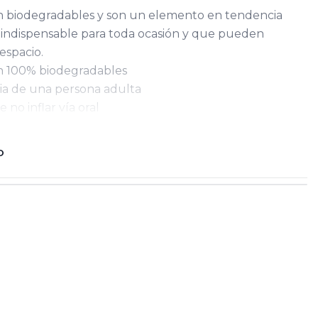
on biodegradables y son un elemento en tendencia
, indispensable para toda ocasión y que pueden
espacio.
on 100% biodegradables
ncia de una persona adulta
 no inflar vía oral
O