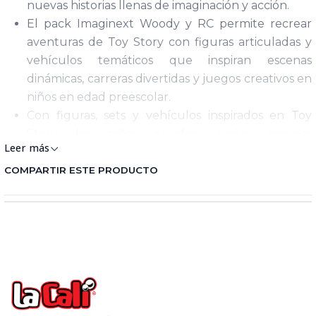
nuevas historias llenas de imaginación y acción.
El pack Imaginext Woody y RC permite recrear
aventuras de Toy Story con figuras articuladas y
vehículos temáticos que inspiran escenas
dinámicas, carreras divertidas y juegos creativos en
niños en edad preescolar.
Con figuras, sets y vehículos inspirados en Toy
Story, los niños pueden revivir escenas
Leer más
memorables, crear misiones nuevas y disfrutar
historias llenas de humor, acción y amistad junto a
COMPARTIR ESTE PRODUCTO
Woody, Buzz y todos sus personajes favoritos.
Los sets Imaginext Woody y RC están diseñados
para manos pequeñas, con piezas fáciles de usar
que permiten recrear escenas de Toy Story,
fomentar el juego narrativo y estimular la
creatividad mediante historias llenas de amistad y
aventura.