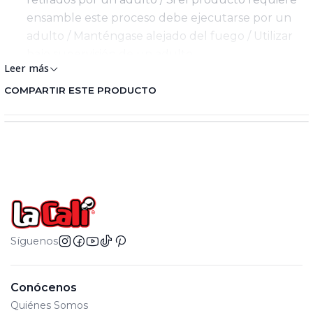
ensamble este proceso debe ejecutarse por un
adulto / Manténgase alejado del fuego / Utilizar
bajo supervisión de un adulto
Leer más
Edad Mínima: 3 +
Lote de Producción: Se encuentra en el empaque
COMPARTIR ESTE PRODUCTO
físico del juguete
Síguenos
Conócenos
Quiénes Somos