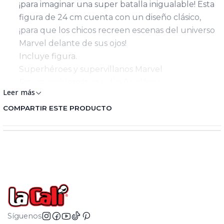
¡para imaginar una super batalla inigualable! Esta
figura de 24 cm cuenta con un diseño clásico,
¡para que los chicos recreen escenas del universo
Marvel delante de sus ojos!
Incluye figura.
Superhéroes y supervillanos Marvel
Figura emblemática y diseño clásico
Leer más
Recrea escenas y aventuras del universo Marvel
Tamaño de la figura de acción: 24 cm
COMPARTIR ESTE PRODUCTO
Fabricante: Hasbro SA
País Origen: Vietnam
Importado por: Hasbro Colombia SAS
Registro SIC: 900362742
Advertencias: Contiene o puede desprender
partes pequeñas que pueden provocar asfixia / El
embalaje y elementos de sujeción deben ser
retirados por un adulto / Si el producto requiere
Síguenos