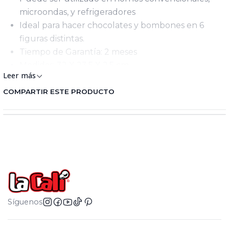
microondas, y refrigeradores
Ideal para hacer chocolates y bombones en 6
figuras distintas.
Tiempo de Garantía: 2 meses
Medidas: 32 X 23.5 X 2.5 cm
Leer más
Peso: 144 gr
COMPARTIR ESTE PRODUCTO
Síguenos