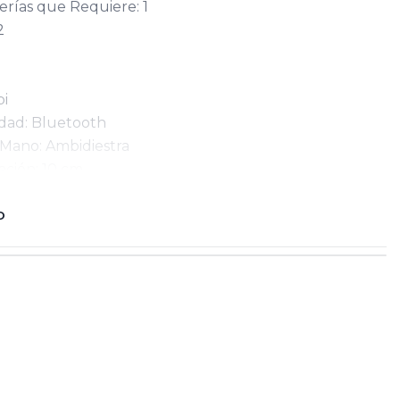
erías que Requiere: 1
2
o
pi
idad: Bluetooth
 Mano: Ambidiestra
ación: 10 cm
dia Alta.
O
5 cm