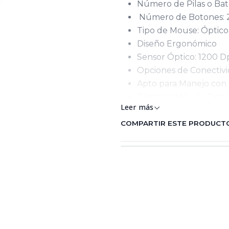
Número de Pilas o Bat
Número de Botones: 
Tipo de Mouse: Óptic
Diseño Ergonómico
Sensor Óptico: 1200 D
Opciones de Conectiv
Apto para Manejo con
Distancia Máx de Oper
Leer más
Si Es Plug and Play
Gama del Producto Me
COMPARTIR ESTE PRODUCT
Medidas: 20.5 X 12 X 3.