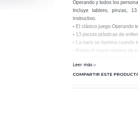
Operando y todos los persona
Incluye tablero, pinzas, 1
instructivo.
• El clásico juego Operando te
• 13 piezas plásticas de enf
• La nariz se ilumina cuando 
• Retira el mayor número de 
• ADVERTENCIA: PELIGRO D
Leer más
de 3 años.
• Para 1 o más jugadores.
COMPARTIR ESTE PRODUCT
• Requiere 2 baterías AA (no 
Fabricante: Hasbro INCPa
SASRegistro SIC: 9003627
pequeñas que pueden provo
deben ser retirados por un
proceso debe ejecutarse po
bajo supervisión de un ad