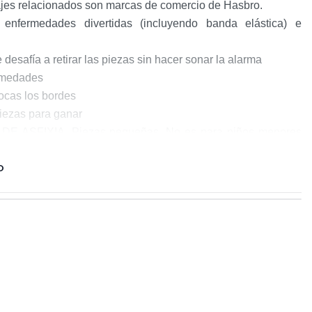
jes relacionados son marcas de comercio de Hasbro.
3 enfermedades divertidas (incluyendo banda elástica) e
 desafía a retirar las piezas sin hacer sonar la alarma
ermedades
tocas los bordes
piezas para ganar
E ASFIXIA. Piezas pequeñas. No es para niños menores
O
incluidas)
ís Origen: USAImportado por: Hasbro Colombia
42Advertencias: Contiene o puede desprender partes
car asfixia / El embalaje y elementos de sujeción
 adulto / Si el producto requiere ensamble este
r un adulto / Manténgase alejado del fuego / Utilizar
ultoEdad Mínima: 6 añosLote de Producción: Se