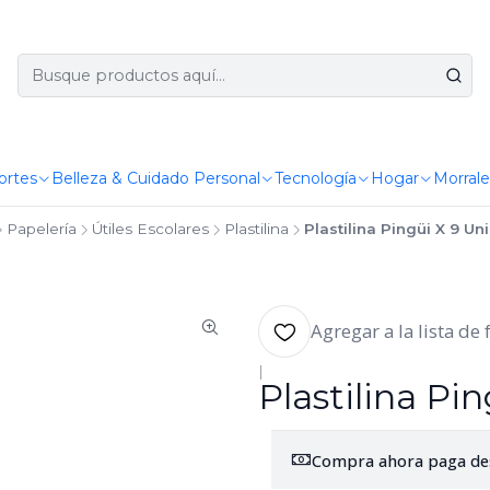
ortes
Belleza & Cuidado Personal
Tecnología
Hogar
Morrale
Papelería
Útiles Escolares
Plastilina
Plastilina Pingüi X 9 U
Agregar a la lista de 
|
Plastilina Pi
Compra ahora paga de