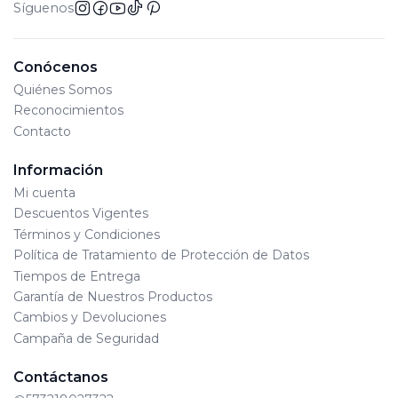
bajo supervisión de un adulto
Síguenos
Edad Mínima: 3 años
Lote de Producción: Se encuentra en el empaque
Conócenos
físico del juguete y varia de acuerdo al día de
Quiénes Somos
fabricación.
Reconocimientos
Contacto
Información
Mi cuenta
Descuentos Vigentes
Términos y Condiciones
Política de Tratamiento de Protección de Datos
Tiempos de Entrega
Garantía de Nuestros Productos
Cambios y Devoluciones
Campaña de Seguridad
Contáctanos