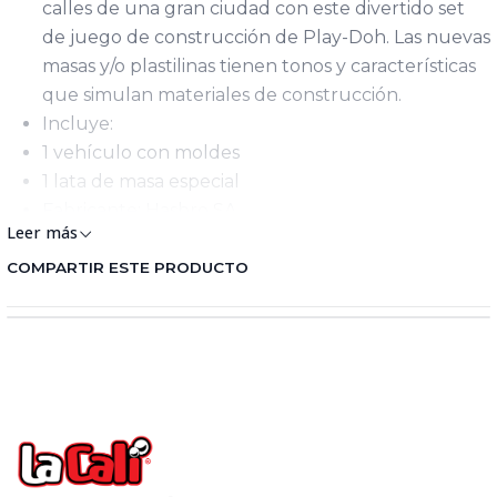
calles de una gran ciudad con este divertido set
de juego de construcción de Play-Doh. Las nuevas
masas y/o plastilinas tienen tonos y características
que simulan materiales de construcción.
Incluye:
1 vehículo con moldes
1 lata de masa especial
Fabricante: Hasbro SA
Leer más
País Origen: P.R. China
Importado por: Hasbro Colombia SAS
COMPARTIR ESTE PRODUCTO
Registro SIC: 900362742
Advertencias: Contiene o puede desprender
partes pequeñas que pueden provocar asfixia / El
embalaje y elementos de sujeción deben ser
retirados por un adulto / Si el producto requiere
ensamble este proceso debe ejecutarse por un
adulto / Manténgase alejado del fuego / Utilizar