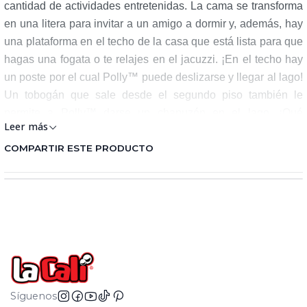
cantidad de actividades entretenidas. La cama se transforma
en una litera para invitar a un amigo a dormir y, además, hay
una plataforma en el techo de la casa que está lista para que
hagas una fogata o te relajes en el jacuzzi. ¡En el techo hay
un poste por el cual Polly™ puede deslizarse y llegar al lago!
Un tobogán que sale desde el segundo piso también le
permite a Polly™ darse un chapuzón en el lago. ¡Qué
Leer más
refrescante! Polly™, Peaches y su amigos también pueden
pasar el rato en el lago con un flotador, una toalla y refrescos.
COMPARTIR ESTE PRODUCTO
También pueden relajarse en el columpio junto a la casa. La
casa del lago incluye una muñeca de Polly™ de 7,6 cm, su
perro Peaches, un atuendo adicional, accesorios para los
espacios comunes y accesorios para divertirse en el lago.
Los colores y las decoraciones pueden variar. Para edades
de 4 años en adelante.
Fabricante: MattelPaís de Origen: ChinaImportado
Síguenos
por: Mattel Colombia SARegistro SIC: