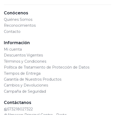
800251341Advertencias: Contiene o puede
desprender partes pequeñas que pueden provocar
Conócenos
asfixia / El embalaje y elementos de sujeción deben
Quiénes Somos
ser retirados por un adulto / Si el producto requiere
Reconocimientos
ensamble este proceso debe ejecutarse por un
Contacto
adulto / Manténgase alejado del fuego / Utilizar bajo
Información
supervisión de un adultoEdad Mínima: 4A+Lote de
Mi cuenta
Producción: Se encuentra en el empaque físico del
Descuentos Vigentes
juguete y varia de acuerdo al día de fabricación.
Términos y Condiciones
Política de Tratamiento de Protección de Datos
Tiempos de Entrega
Garantía de Nuestros Productos
Cambios y Devoluciones
Campaña de Seguridad
Contáctanos
573218027322