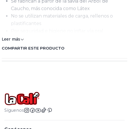
Se fabrican a partir de la savia del Árbol de
Caucho, más conocida como Látex
No se utilizan materiales de carga, rellenos o
plastificantes
Por seguridad e higiene no inflar vía oral
Inflan alrededor de 30 cms
Leer más
COMPARTIR ESTE PRODUCTO
Síguenos