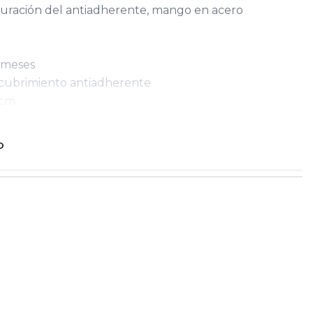
uración del antiadherente, mango en acero
r
 meses
recubrimiento antiadherente
 cm
O