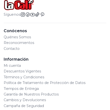
Plegado compacto y liviano
Bandeja removible para facilitar su lavado
Síguenos
La silla puede ser utilizada como booster y
andador y las partes que se retiran para esta
Conócenos
funcion se pueden almacenar dentro de la
Quiénes Somos
estructura de la silla. Incluye ruedas.
Reconocimientos
Ajustable en dos alturas
Contacto
Bandeja ajustable en profundidad
Con cinturón de seguridad
Información
Con reposapiés
Mi cuenta
Soportes plásticos para evitar deslizamientos con
Descuentos Vigentes
ruedas
Términos y Condiciones
Política de Tratamiento de Protección de Datos
Tiempos de Entrega
Garantía de Nuestros Productos
Cambios y Devoluciones
Campaña de Seguridad