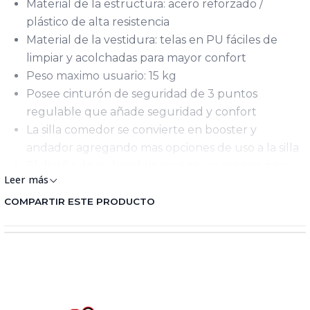
Material de la estructura: acero reforzado /
plástico de alta resistencia
Material de la vestidura: telas en PU fáciles de
limpiar y acolchadas para mayor confort
Peso maximo usuario: 15 kg
Posee cinturón de seguridad de 3 puntos
regulable que añade seguridad y confort
La silla comedor se convierte en booster y
andador agregando mas opciones de uso a la silla
El diseño de su bandeja agrega un espacio para
Leer más
ubicar los vasos o teteros
Posee doble bandeja extraíble que facilita la
COMPARTIR ESTE PRODUCTO
limpieza y es ajustable a 3 posiciones lo que
permite adaptarse al tamaño y necesidades del
bebe
El asiento posee dos posiciones de altura que
permite adaptarse a tu necesidad y garantiza
siempre una interaccion adecuada con el bebe