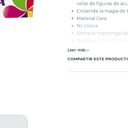
velas de figuras de ac
Enciende la magia de t
Material Cera
No tóxica
Siempre mantenga las 
Medidas: 6 Cms X 3.6 
Leer más
COMPARTIR ESTE PRODUCT