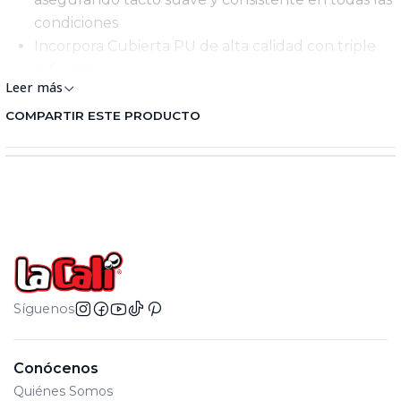
condiciones
Incorpora Cubierta PU de alta calidad con triple
refuerzo
Leer más
Alta resistencia a la abrasión
Superficies de Juego: Natural y Artificial
COMPARTIR ESTE PRODUCTO
Material: Cubierta en cuero PU
Tiempo de Garantía: 3 meses
Actividad: Fútbol
Circunferencia: 68 a 70 cm
Rebote: 125 a 155 cm
Síguenos
Conócenos
Quiénes Somos