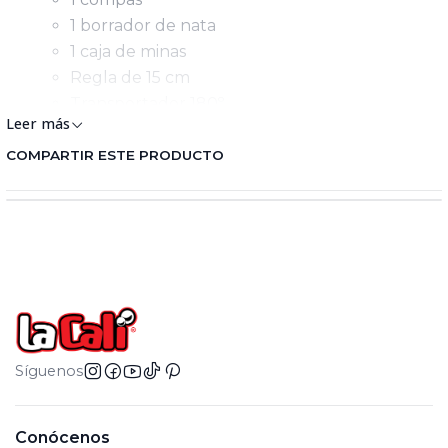
1 borrador de nata
1 caja de minas
Regla de 15 cm
Transportador 180º.
Leer más
Medidas: 2,4 X 11 X 20 cms
Peso: 130 gr
COMPARTIR ESTE PRODUCTO
Síguenos
Conócenos