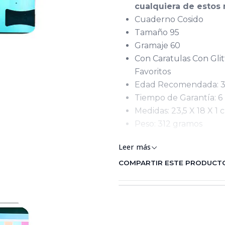
cualquiera de estos 
Cuaderno Cosido
Tamaño 95
Gramaje 60
Con Caratulas Con Gli
Favoritos
Edad Recomendada: 3
Tiempo de Garantía: 
Medidas: 23,5 X 18 X 1
Peso: 312 gramos
Keywords: Cuaderno cosid
Leer más
COMPARTIR ESTE PRODUCT