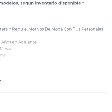
modelos, según inventario disponible *
tters Y Repuje, Motivos De Moda Con Tus Personajes
 Años en Adelante
6 Meses
 cms
o cuadros -Cuaderno cosido 100 hojas cuadros
O