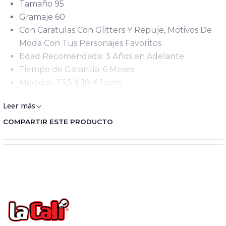
Tamaño 95
Gramaje 60
Con Caratulas Con Glitters Y Repuje, Motivos De
Moda Con Tus Personajes Favoritos
Edad Recomendada: 3 Años en Adelante
Tiempo de Garantía: 6 Meses
Medidas: 23,5 X 18 X 1 cms
Peso: 312 gramos
Leer más
Keywords: Cuaderno cosido cuadros -Cuaderno
cosido 100 hojas cuadros
COMPARTIR ESTE PRODUCTO