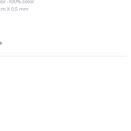
lor -100% color
 cm X 0,5 mm
- diccionario
O