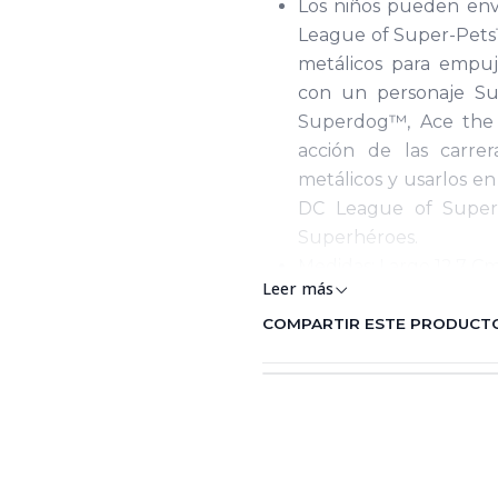
Los niños pueden envi
League of Super-Pets™
metálicos para empuj
con un personaje Su
Superdog™, Ace the 
acción de las carre
metálicos y usarlos e
DC League of Super-
Superhéroes.
Medidas: Largo 12,7 Cm
Leer más
Fabricante: Mattel
País de Origen: China
COMPARTIR ESTE PRODUCT
Importado por: Mattel
Registro SIC: 80025134
Advertencias: Contie
provocar asfixia / El 
por un adulto / Si el
ejecutarse por un adul