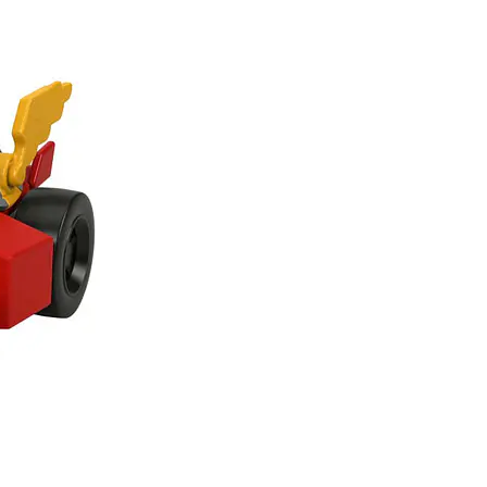
supervisión de un adu
Edad Mínima: 3 +
Lote de Producción: S
de acuerdo al día de f