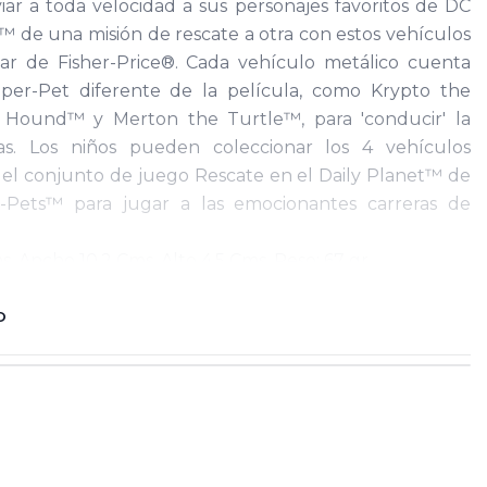
ar a toda velocidad a sus personajes favoritos de DC
 de una misión de rescate a otra con estos vehículos
ar de Fisher-Price®. Cada vehículo metálico cuenta
per-Pet diferente de la película, como Krypto the
Hound™ y Merton the Turtle™, para 'conducir' la
ras. Los niños pueden coleccionar los 4 vehículos
n el conjunto de juego Rescate en el Daily Planet™ de
Pets™ para jugar a las emocionantes carreras de
s, Ancho 10,2 Cms, Alto 4,5 Cms, Peso: 67 gr
O
 Colombia SA
1
ne o puede desprender partes pequeñas que pueden
embalaje y elementos de sujeción deben ser retirados
 producto requiere ensamble este proceso debe
to / Manténgase alejado del fuego / Utilizar bajo