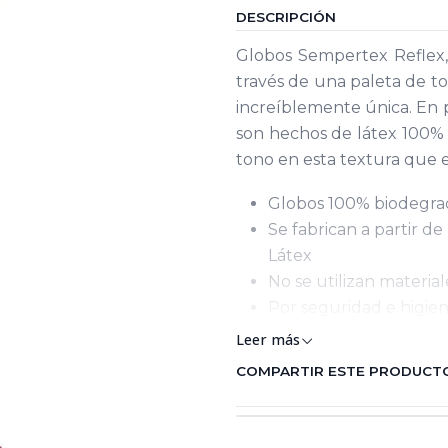
DESCRIPCIÓN
Globos Sempertex Reflex,
través de una paleta de t
increíblemente única. En 
son hechos de látex 100%
tono en esta textura que e
Globos 100% biodegra
Se fabrican a partir d
Látex
No se utilizan material
Por seguridad e higiene
Leer más
COMPARTIR ESTE PRODUCT