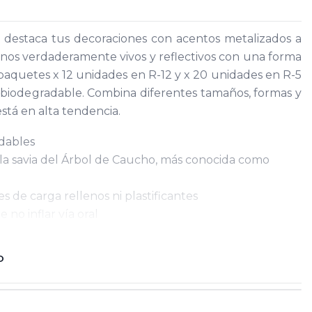
 destaca tus decoraciones con acentos metalizados a
onos verdaderamente vivos y reflectivos con una forma
paquetes x 12 unidades en R-12 y x 20 unidades en R-5
 biodegradable. Combina diferentes tamaños, formas y
stá en alta tendencia.
dables
e la savia del Árbol de Caucho, más conocida como
es de carga rellenos ni plastificantes
 no inflar vía oral
O