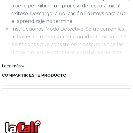
que le permitirán un proceso de lectura inicial
exitoso. Descarga la Aplicación Edutoys para que
el aprendizaje no termine
Instrucciones: Modo Detective: Se ubican en las
fichas estilo memoria, cada jugador tiene 3 cartas
de misiones que consiste en ir descubriendo las
fichas hasta que complete las palabras de cada
misión, Cada vez que encuentre una ficha que
Leer más
necesite deberá cumplir con retos de silabas, gana
el primer jugador que complete las 3 misiones
COMPARTIR ESTE PRODUCTO
Contiene: 36 Tarjetas de Retos, 15 Cartas de
misiones 4 Credenciales de Detectives
Material: Cartulina Plastificada
Medidas: 3 Cms X 20 Cms X 26.6 Cms
Fabricante: Innova Factory SAS
País de Origen: Colombia
Distribuido por : Unitoys Colombia SAS o Ronda