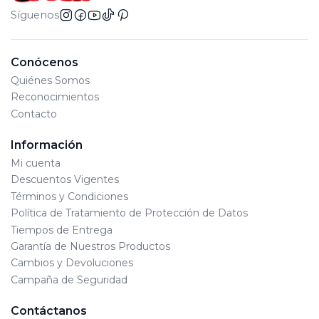
SAS
Síguenos
Registro SIC: 900902727
Advertencias: Riesgo de asfixia, incluye partes
Conócenos
pequeñas. No recomendado para niños menores
Quiénes Somos
de 3 años. El uso inadecuado puede causar
Reconocimientos
riesgos o lesiones.
Contacto
Edad Mínima Recomendada: 4+
Lote de Producción: Se encuentra en el empaque
Información
físico del juguete y varia de acuerdo al día de
Mi cuenta
fabricación
Descuentos Vigentes
Términos y Condiciones
Política de Tratamiento de Protección de Datos
Tiempos de Entrega
Garantía de Nuestros Productos
Cambios y Devoluciones
Campaña de Seguridad
Contáctanos