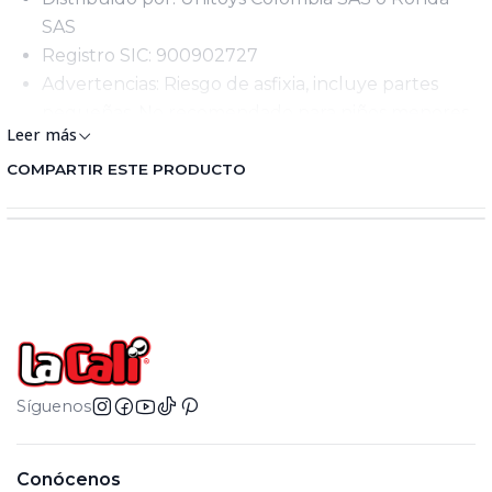
SAS
Registro SIC: 900902727
Advertencias: Riesgo de asfixia, incluye partes
pequeñas. No recomendado para niños menores
Leer más
de 3 años. El uso inadecuado puede causar
riesgos o lesiones.
COMPARTIR ESTE PRODUCTO
Edad Mínima Recomendada: 3+
Lote de Producción: Se encuentra en el empaque
físico del juguete y varia de acuerdo al día de
fabricación.
Síguenos
Conócenos