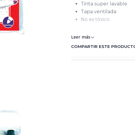
Tinta super lavable
Tapa ventilada
No es tóxico
plumones
Leer más
COMPARTIR ESTE PRODUCT