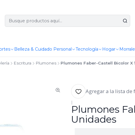
ortes
Belleza & Cuidado Personal
Tecnología
Hogar
Morrale
lería
Escritura
Plumones
Plumones Faber-Castell Bicolor X
Agregar a la lista de 
|
Plumones Fabe
Unidades