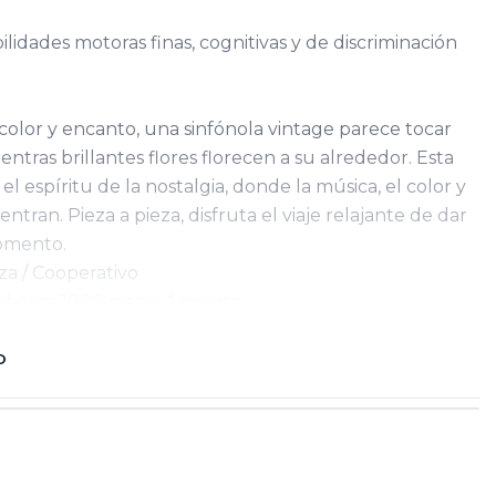
lidades motoras finas, cognitivas y de discriminación
color y encanto, una sinfónola vintage parece tocar
entras brillantes flores florecen a su alrededor. Esta
l espíritu de la nostalgia, donde la música, el color y
ntran. Pieza a pieza, disfruta el viaje relajante de dar
momento.
za / Cooperativo
bezas 1000 piezas * Inserto
ory S.A.S
bia
O
 S.A.S Y Unitoys Colombia S.A.S.
46
ne o puede desprender partes pequeñas que pueden
embalaje y elementos de sujeción deben ser retirados