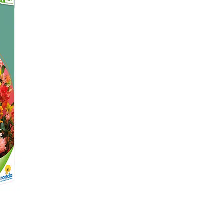
por un adulto / Si el
ejecutarse por un adul
supervisión de un adu
Edad Mínima: 16+
Lote de Producción: S
de acuerdo al día de f