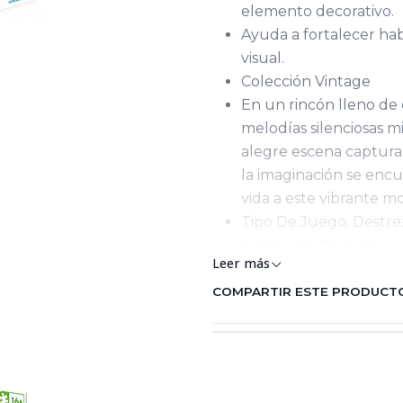
elemento decorativo.
Ayuda a fortalecer habi
visual.
Colección Vintage
En un rincón lleno de 
melodías silenciosas mi
alegre escena captura e
la imaginación se encue
vida a este vibrante 
Tipo De Juego: Destre
Contenido: *1 Rompeca
Leer más
Fabricante: Innovafact
País de Origen: Colom
COMPARTIR ESTE PRODUCT
Distribuido por: Ronda
Registro SIC: 8600483
Advertencias: Contie
provocar asfixia / El 