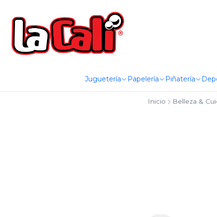
Juguetería
Papelería
Piñatería
Dep
Inicio
Belleza & Cu