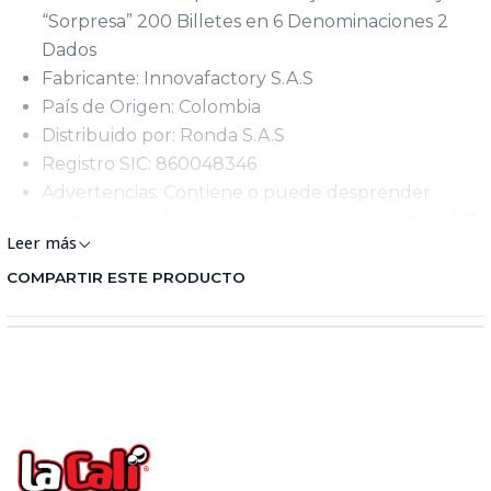
“Sorpresa” 200 Billetes en 6 Denominaciones 2
Dados
Fabricante: Innovafactory S.A.S
País de Origen: Colombia
Distribuido por: Ronda S.A.S
Registro SIC: 860048346
Advertencias: Contiene o puede desprender
partes pequeñas que pueden provocar asfixia / El
Leer más
embalaje y elementos de sujeción deben ser
retirados por un adulto / Si el producto requiere
COMPARTIR ESTE PRODUCTO
ensamble este proceso debe ejecutarse por un
adulto / Manténgase alejado del fuego / Utilizar
bajo supervisión de un adulto
Edad Mínima: 8+
Lote de Producción: Se encuentra en el empaque
físico del juguete y varia de acuerdo al día de
fabricación.