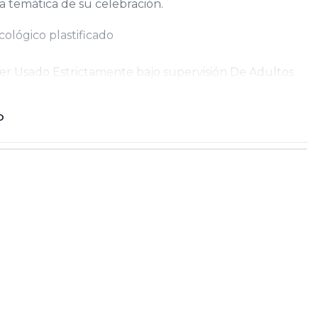
la temática de su celebración.
ológico plastificado
r Usado Estrictamente bajo supervisión De Adultos
O