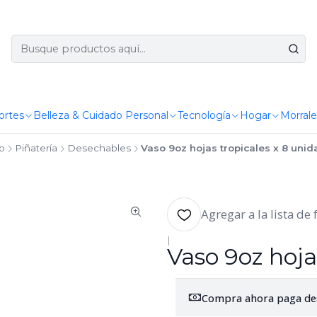
ortes
Belleza & Cuidado Personal
Tecnología
Hogar
Morrale
io
Piñatería
Desechables
Vaso 9oz hojas tropicales x 8 uni
Agregar a la lista de 
|
Vaso 9oz hoja
Compra ahora paga de