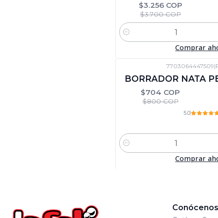
$3.256 COP
$3.700 COP
Cantidad
Comprar ah
7703064447509
|
-12%
DTO
BORRADOR NATA PE
$704 COP
$800 COP
5.0
Cantidad
Comprar ah
Conóceno