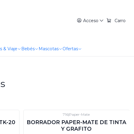
Acceso
Carro
s & Viaje
Bebés
Mascotas
Ofertas
s
716
|
Paper-Mate
-12%
DTO
TK-20
BORRADOR PAPER-MATE DE TINTA
Y GRAFITO