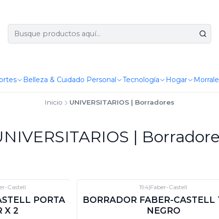
ortes
Belleza & Cuidado Personal
Tecnología
Hogar
Morrale
Inicio
UNIVERSITARIOS | Borradores
UNIVERSITARIOS | Borradore
er-Castell
194
|
Faber-Castell
-12%
DTO
ASTELL PORTA
BORRADOR FABER-CASTELL 
 X 2
NEGRO