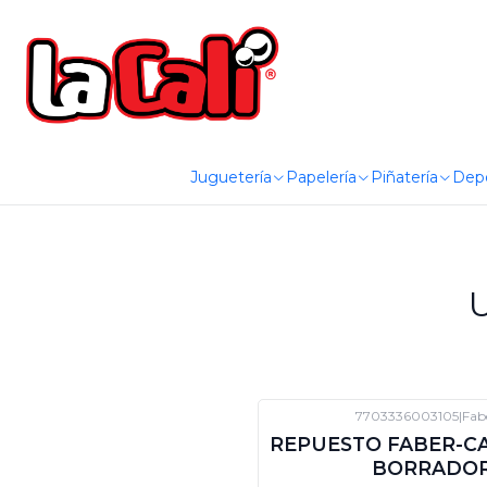
Juguetería
Papelería
Piñatería
Dep
7703336003105
|
Fab
-12%
DTO
REPUESTO FABER-C
BORRADOR