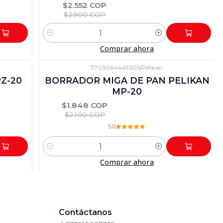
$2.552 COP
$2.900 COP
Cantidad
Comprar ahora
7703064449305
|
Pelikan
-12%
DTO
Z-20
BORRADOR MIGA DE PAN PELIKAN
MP-20
$1.848 COP
$2.100 COP
5.0
Cantidad
Comprar ahora
Contáctanos