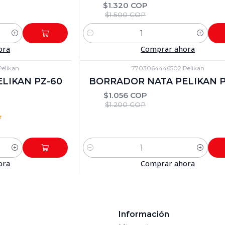
$1.320 COP
$1.500 COP
Cantidad
ora
Comprar ahora
Pelikan
7703064446502
|
Pelikan
-12%
DTO
LIKAN PZ-60
BORRADOR NATA PELIKAN P
$1.056 COP
$1.200 COP
Cantidad
ora
Comprar ahora
s
Información